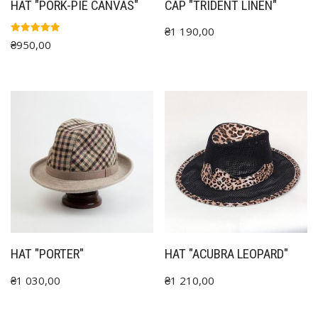
HAT "PORK-PIE CANVAS"
CAP "TRIDENT LINEN"
₴
1 190,00
Rated
₴
950,00
5.00
out of 5
HAT "PORTER"
HAT "ACUBRA LEOPARD"
₴
1 030,00
₴
1 210,00