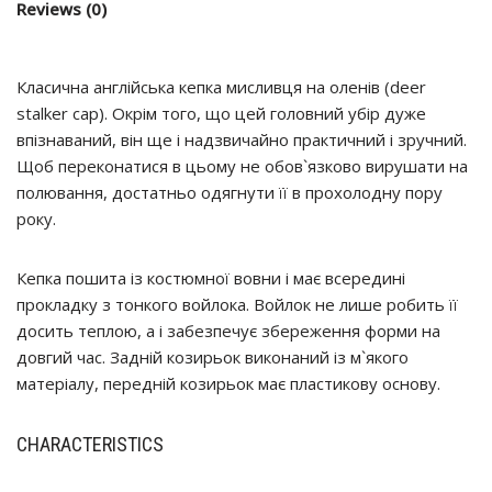
Reviews (0)
Класична англійська кепка мисливця на оленів (deer
stalker cap). Окрім того, що цей головний убір дуже
впізнаваний, він ще і надзвичайно практичний і зручний.
Щоб переконатися в цьому не обов`язково вирушати на
полювання, достатньо одягнути її в прохолодну пору
року.
Кепка пошита із костюмної вовни і має всередині
прокладку з тонкого войлока. Войлок не лише робить її
досить теплою, а і забезпечує збереження форми на
довгий час. Задній козирьок виконаний із м`якого
матеріалу, передній козирьок має пластикову основу.
CHARACTERISTICS