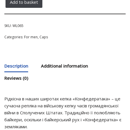
Add to basket
SKU:
WL065
Categories:
For men
,
Caps
Description
Additional information
Reviews (0)
Рідкісна в наших широтах кепка «Конфедератака» – це
сучасна репліка на військову кепку часів громадянської
війни в Сполучених Штатах. Традиційно її полюбляють
байкери, оскільки і байкерський рух і «Конфедератка» є
земляками.