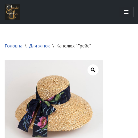
Перейти
до
вмісту
Головна
\
Для жінок
\
Капелюх “Грейс”