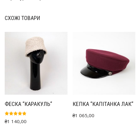
СХОЖІ ТОВАРИ
ФЕСКА “КАРАКУЛЬ”
КЕПКА “КАПІТАНКА ЛАК”
₴
1 065,00
Оцінено в
₴
1 140,00
5.00
з 5