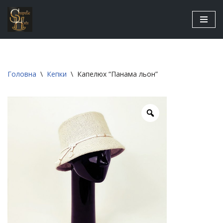
Перейти
до
вмісту
Головна
\
Кепки
\
Капелюх “Панама льон”