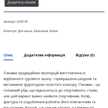
Додати у кошик
Артикул:
LI047-W
Категорії:
Для жінок
,
Капелюхи
,
Кепки
Опис
Додаткова інформація
Відгуки (0)
Панама традиційних пропорцій виготовлена із
відбіленого сурового льону і прикрашена шнуром та
металевою фурнітурою золотого кольору. Панама – це
головний убір, що відноситься до спортивного стилю,
але цей варіант важко назвати спортивним. Колір,
фактура та оздоблення роблять його елегантним та
вишуканим. Власне, це уже не панама, а капелюшок.