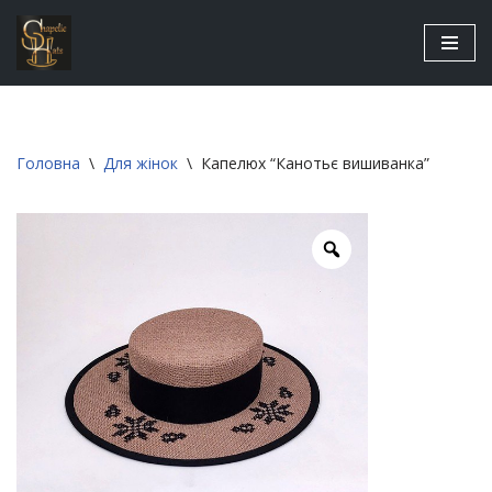
Перейти
до
вмісту
Головна
\
Для жінок
\
Капелюх “Канотьє вишиванка”