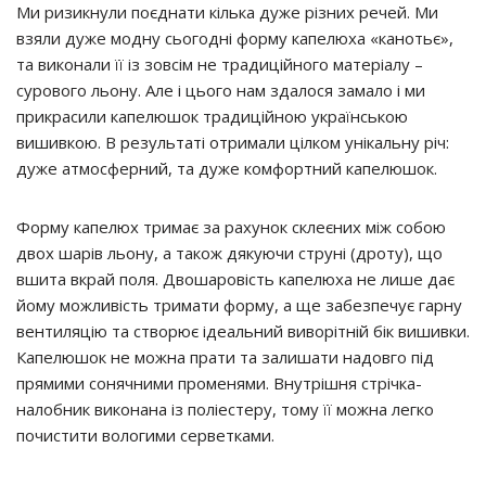
Ми ризикнули поєднати кілька дуже різних речей. Ми
взяли дуже модну сьогодні форму капелюха «канотьє»,
та виконали її із зовсім не традиційного матеріалу –
сурового льону. Але і цього нам здалося замало і ми
прикрасили капелюшок традиційною українською
вишивкою. В результаті отримали цілком унікальну річ:
дуже атмосферний, та дуже комфортний капелюшок.
Форму капелюх тримає за рахунок склеєних між собою
двох шарів льону, а також дякуючи струні (дроту), що
вшита вкрай поля. Двошаровість капелюха не лише дає
йому можливість тримати форму, а ще забезпечує гарну
вентиляцію та створює ідеальний виворітній бік вишивки.
Капелюшок не можна прати та залишати надовго під
прямими сонячними променями. Внутрішня стрічка-
налобник виконана із поліестеру, тому її можна легко
почистити вологими серветками.