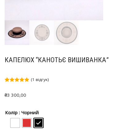
КАПЕЛЮХ “КАНОТЬЄ ВИШИВАНКА”
(
1
відгук)
Рейтинг
1
5.00
з 5 на
₴
3 300,00
основі
опитування
покупця
Колір
: Чорний