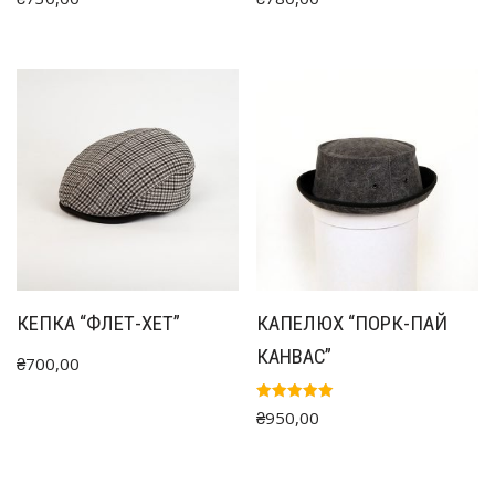
КЕПКА “ФЛЕТ-ХЕТ”
КАПЕЛЮХ “ПОРК-ПАЙ
КАНВАС”
₴
700,00
Оцінено в
₴
950,00
5.00
з 5