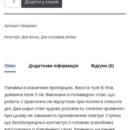
Додати у кошик
Артикул:
Невідомо
Категорії:
Для жінок
,
Для чоловіків
,
Кепки
Опис
Додаткова інформація
Відгуки (0)
Панамка в класичних пропорціях. Висота тулії 8-9см,
довжина поля 5 см. Виконана із поліамідної сітки, що
робить її практично не відчутною при носінні в спекотні
дні. Два шари сітки чудово розсіюють сонячне проміння і
при цьому не заважають проникненню повітря. Стрічка
що безпосередньо контактує з головою (налобник)
виготовлена із бавовняної саржі. Ремінець на панамі