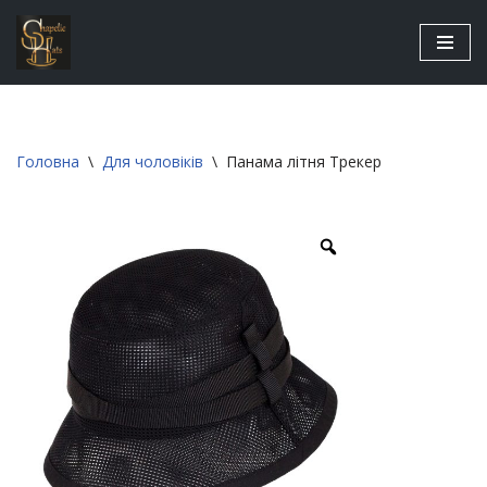
Перейти
до
вмісту
Головна
\
Для чоловіків
\
Панама літня Трекер