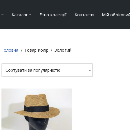
Каталог
Етно-колекції
Контакти
Мій облікови
Головна
\
Товар Колір
\
Золотий