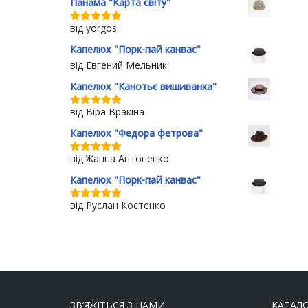
Панама "Карта світу"
від yorgos
Оцінено в
5
з 5
Капелюх "Порк-пай канвас"
від Евгений Мельник
Капелюх "Канотьє вишиванка"
від Віра Вракіна
Оцінено в
5
з 5
Капелюх "Федора фетрова"
від Жанна Антоненко
Оцінено в
5
з 5
Капелюх "Порк-пай канвас"
від Руслан Костенко
Оцінено в
5
з 5
ЗВ’ЯЖІТЬСЯ З НАМИ
КАТАЛ