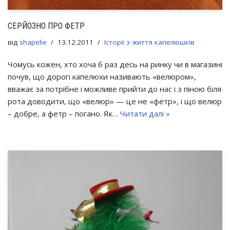
СЕРЙОЗНО ПРО ФЕТР
від
shapelie
13.12.2011
Історії з життя капелюшків
Чомусь кожен, хто хоча б раз десь на ринку чи в магазині
почув, що дорогі капелюхи називають «велюром»,
вважає за потрібне і можливе прийти до нас і з піною біля
рота доводити, що «велюр» — це не «фетр», і що велюр
– добре, а фетр – погано. Як…
Читати далі »