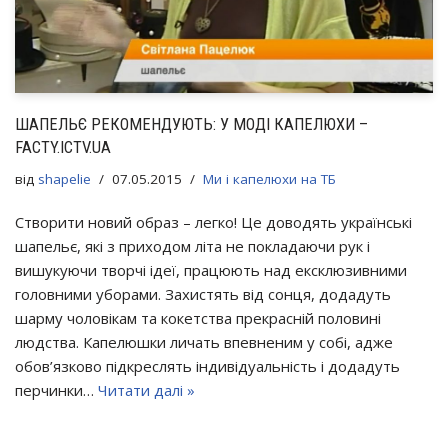
ШАПЕЛЬЄ РЕКОМЕНДУЮТЬ: У МОДІ КАПЕЛЮХИ –
FACTY.ICTV.UA
від
shapelie
07.05.2015
Ми і капелюхи на ТБ
Створити новий образ – легко! Це доводять українські
шапельє, які з приходом літа не покладаючи рук і
вишукуючи творчі ідеї, працюють над ексклюзивними
головними уборами. Захистять від сонця, додадуть
шарму чоловікам та кокетства прекрасній половині
людства. Капелюшки личать впевненим у собі, адже
обов’язково підкреслять індивідуальність і додадуть
перчинки…
Читати далі »