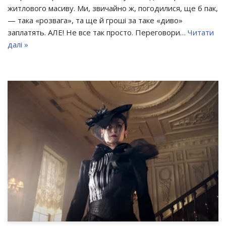
житлового масиву. Ми, звичайно ж, погодилися, ще б пак,
— така «розвага», та ще й гроші за таке «диво»
заплатять. АЛЕ! Не все так просто. Переговори…
Читати
далі »