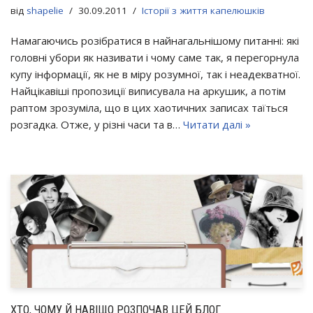
від
shapelie
30.09.2011
Історії з життя капелюшків
Намагаючись розібратися в найнагальнішому питанні: які
головні убори як називати і чому саме так, я перегорнула
купу інформації, як не в міру розумної, так і неадекватної.
Найцікавіші пропозиції виписувала на аркушик, а потім
раптом зрозуміла, що в цих хаотичних записах таїться
розгадка. Отже, у різні часи та в…
Читати далі »
ХТО, ЧОМУ Й НАВІЩО РОЗПОЧАВ ЦЕЙ БЛОГ