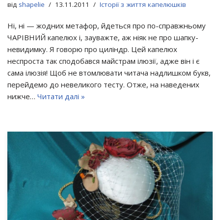
від
shapelie
13.11.2011
Історії з життя капелюшків
Ні, ні — жодних метафор, йдеться про по-справжньому
ЧАРІВНИЙ капелюх і, зауважте, аж ніяк не про шапку-
невидимку. Я говорю про циліндр. Цей капелюх
неспроста так сподобався майстрам ілюзії, адже він і є
сама ілюзія! Щоб не втомлювати читача надлишком букв,
перейдемо до невеликого тесту. Отже, на наведених
нижче…
Читати далі »