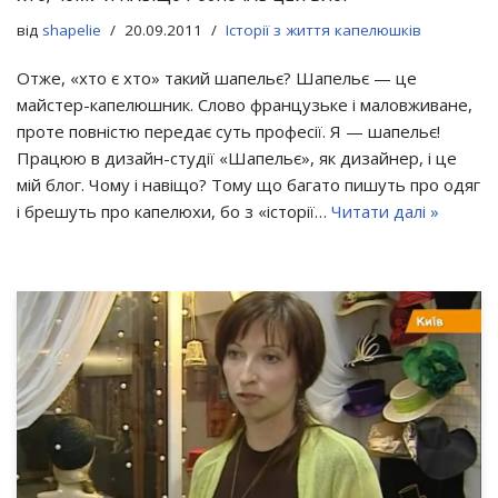
від
shapelie
20.09.2011
Історії з життя капелюшків
Отже, «хто є хто» такий шапельє? Шапельє — це
майстер-капелюшник. Слово французьке і маловживане,
проте повністю передає суть професії. Я — шапельє!
Працюю в дизайн-студії «Шапельє», як дизайнер, і це
мій блог. Чому і навіщо? Тому що багато пишуть про одяг
і брешуть про капелюхи, бо з «історії…
Читати далі »