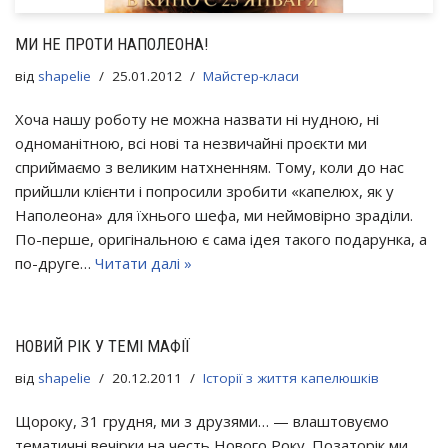
МИ НЕ ПРОТИ НАПОЛЕОНА!
від
shapelie
25.01.2012
Майстер-класи
Хоча нашу роботу не можна назвати ні нудною, ні
одноманітною, всі нові та незвичайні проєкти ми
сприймаємо з великим натхненням. Тому, коли до нас
прийшли клієнти і попросили зробити «капелюх, як у
Наполеона» для їхнього шефа, ми неймовірно зраділи.
По-перше, оригінальною є сама ідея такого подарунка, а
по-друге…
Читати далі »
НОВИЙ РІК У ТЕМІ МАФІЇ
від
shapelie
20.12.2011
Історії з життя капелюшків
Щороку, 31 грудня, ми з друзями… — влаштовуємо
тематичні вечірки на честь Нового Року. Позаторік ми