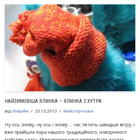
НАЙЗИМОВІША ЯЛИНКА — ЯЛИНКА З ХУТРА
від
shapelie
25.12.2013
Майстер-класи
Ну ось знову, ну ось і знову … час летить швидше вітру, і
вже прийшла пора нашого традиційного, новорічного
майстер-класу. Минулорічні наші ялинки були досить