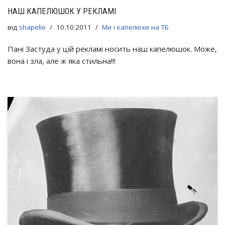
НАШ КАПЕЛЮШОК У РЕКЛАМІ
від
shapelie
10.10.2011
Ми і капелюхи на ТБ
Пані Застуда у цій рекламі носить наш капелюшок. Може,
вона і зла, але ж яка стильна!!!