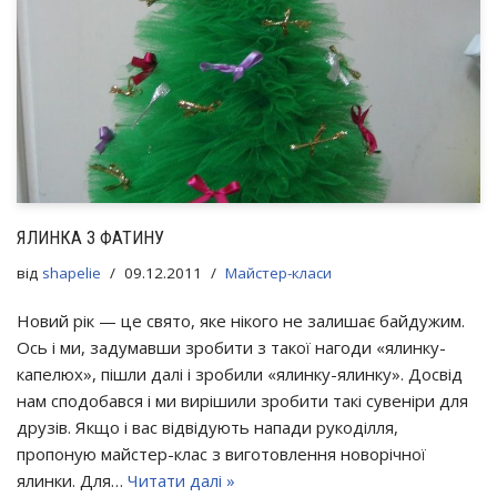
ЯЛИНКА З ФАТИНУ
від
shapelie
09.12.2011
Майстер-класи
Новий рік — це свято, яке нікого не залишає байдужим.
Ось і ми, задумавши зробити з такої нагоди «ялинку-
капелюх», пішли далі і зробили «ялинку-ялинку». Досвід
нам сподобався і ми вирішили зробити такі сувеніри для
друзів. Якщо і вас відвідують напади рукоділля,
пропоную майстер-клас з виготовлення новорічної
ялинки. Для…
Читати далі »