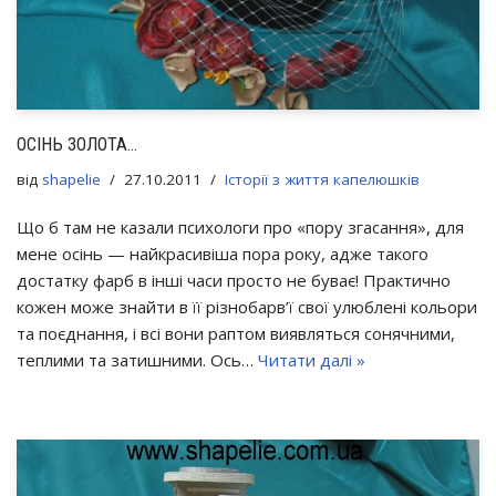
ОСІНЬ ЗОЛОТА…
від
shapelie
27.10.2011
Історії з життя капелюшків
Що б там не казали психологи про «пору згасання», для
мене осінь — найкрасивіша пора року, адже такого
достатку фарб в інші часи просто не буває! Практично
кожен може знайти в її різнобарв’ї свої улюблені кольори
та поєднання, і всі вони раптом виявляться сонячними,
теплими та затишними. Ось…
Читати далі »